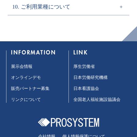
お問い合わせはこちら
keyboard_arrow_right
×
×
○
勤怠管理編集・承認機能
10. ご利用業種について
ロ」のカスタマイズにも対応しています。
個別申請オプション
×
×
○
バージョンアップをご希望のお客様はこちらからお問
業務アサインオプショ
動作環境はこちら
keyboard_arrow_right
い合わせください。
○
○
○
ン
｢勤務表プロ｣ 予定管理システム の仕様
keyboard_arrow_right
＜例：勤務予定表作成機能のカスタマイズ
業務量分析オプション
○
○
○
導入事例はこちら
keyboard_arrow_right
バージョンアップに関するお問い合わせ
keyboard_arrow_right
＞
｢勤務表プロ｣ 実績管理システム の仕様
keyboard_arrow_right
●マスターの追加
INFORMATION
LINK
独自の勤務表作成に必要なマスターや設定項目の追
加、改造
｢勤務表プロ｣ 勤怠管理システム の仕様
keyboard_arrow_right
展示会情報
厚生労働省
●自動割振りシミュレーション機能
オンラインデモ
日本労働研究機構
ニーズに応じた勤務自動シミュレーション機能を追加
販売パートナー募集
日本看護協会
●各種出力帳票のカスタマイズ
リンクについて
全国老人福祉施設協議会
お客様独自の形式に合わせた勤務表や管理帳票出力機
能の追加
●データ出力
必要とされるデータの抽出や、
会社情報
個人情報保護について