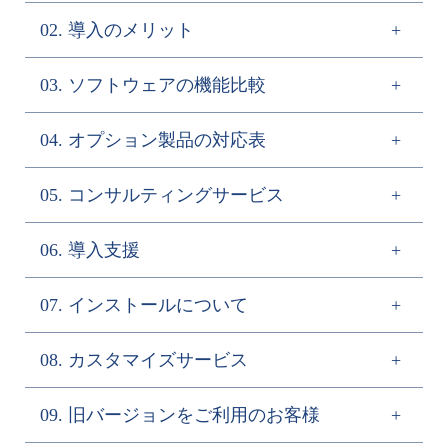
02. 導入のメリット
予定作成
記号割振りシミュレーション機能により、簡単かつ迅
03. ソフトウェアの機能比較
1. 勤務予定表作成にかかる時間を大幅に短縮。
速に職場の勤務表を作成できます。遅番の翌日に早番
2. 月間の労働時間や勤務回数を適正に調整することで
は禁止、新人同士の夜勤を避けたい、など様々な要求
04. オプション製品の対応表
バランスの良い勤務表を作成できます。
を達成した勤務表を作成できます。完成後の勤務表を
勤務表プロVer.８には３つのエディションをご用意して
3. 自動割振り機能やチェック機能を活用して、簡単な
修正・変更することも簡単です。
おります。 主な機能の違いは以下の通りです。
操作で作成できます。
05. コンサルティングサービス
実績管理
勤務表プロVer.8に対応するオプション製品は以下の通
4. 勤務予定から実績・勤怠管理へのデータ一元化によ
予定管理
実績管理
勤怠管理
りです。
る業務効率の向上。
作成した勤務予定を実績に取り込み、勤務変更のあっ
システム
システム
システム
06. 導入支援
5. シフト勤務など交代制の職場で複雑化する勤務形態
た箇所(時間変更・勤務変更)のみ入力すれば良いため、
プロシステムはコンサルティングを通じて勤務表作成
部門登録数
無制限
無制限
無制限
に対応する勤怠管理機能を搭載。
予定管理
実績管理
勤怠管理
労働時間の集計にかかる時間を大幅に短縮できます。
の設定方法から運用方法までお客様の状況に合わせた
システム
システム
システム
登録人数
無制限
無制限
無制限
6. 蓄積されたデータを活用して組織の生産性の向上や
07. インストールについて
導入を支援いたします。
勤怠管理
ソフトウェアのインストールから、勤務表作成条件に
高度な人材戦略に貢献します。
入院基本料算定
勤務記号数（1部門）
３００
３００
３００
「勤務表プロ」導入による人員配置計画の最適化、勤
×
○
○
よる各種マスターの設定、操作支援、便利な活用方法
オプション
7. Excelなどによる処理では、作成者の意向が影響し属
勤務予定・実績に完全連動し、勤務や休暇の予定を確
怠管理や給与システムへのデータ連動などの設計から
グループ管理
○
○
○
08. カスタマイズサービス
のご提案など、スムーズな運用をサポートします。
スタンドアロンの製品はCD－ROMで提供いたします。
常勤換算オプション
×
○
○
人的になりがちな業務を、システムで標準化。
認しながら実績の入力や承認ができます。複数の勤務
開発、導入、運用・保守まで多面的にサポートしてい
Excel ・ CSV出力
○
○
○
お客さまにてインストールが可能です。
8. 規模に応じて様々なネットワーク構成で運用できま
体系の登録や勤務予定・実績に合わせた勤怠の計算・
ます。
ＰＣ打刻オプション
×
×
○
勤務予定作成機能
○
○
○
09. 旧バージョンをご利用のお客様
LANの製品のインストールは弊社または代理店がおこ
す。
集計の設定ができます。
導入支援はこちら
keyboard_arrow_right
お客様のニーズにお応えして、自動割振り機能、画面
打刻データ連携取込み
×
×
○
勤務実績管理機能
×
○
○
ないます。
オプション
表示制御、独自フォームの帳票出力など、「勤務表プ