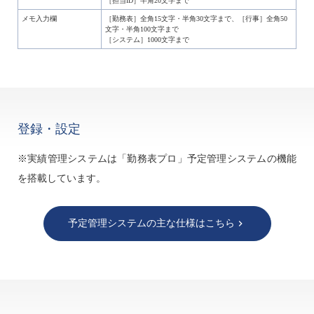
［担当ID］半角20文字まで
メモ入力欄
［勤務表］全角15文字・半角30文字まで、［行事］全角50
文字・半角100文字まで
［システム］1000文字まで
登録・設定
※実績管理システムは「勤務表プロ」予定管理システムの機能
を搭載しています。
予定管理システムの主な仕様はこちら
keyboard_arrow_right