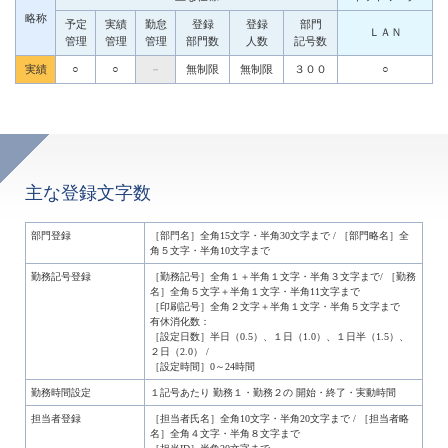
略称
予定
実績
勤怠
登録
登録
部門
ＬＡＮ
管理
管理
管理
部門数
人数
記号数
実績
○
○
－
無制限
無制限
３００
○
主な登録文字数
部門登録
［部門名］全角15文字・半角30文字まで / ［部門略名］全
角５文字・半角10文字まで
勤務記号登録
［勤務記号］全角１＋半角１文字・半角３文字まで/ ［勤務
名］全角５文字＋半角１文字・半角11文字まで
［印刷記号］全角２文字＋半角１文字・半角５文字まで
有休消化数：
［設定日数］半日（0.5）、１日（1.0）、１日半（1.5）、
２日（2.0） /
［設定時間］0～24時間
勤務時間設定
１記号あたり 勤務１・勤務２の 開始・終了・実動時間
担当者登録
［担当者氏名］全角10文字・半角20文字まで / ［担当者略
名］全角４文字・半角８文字まで