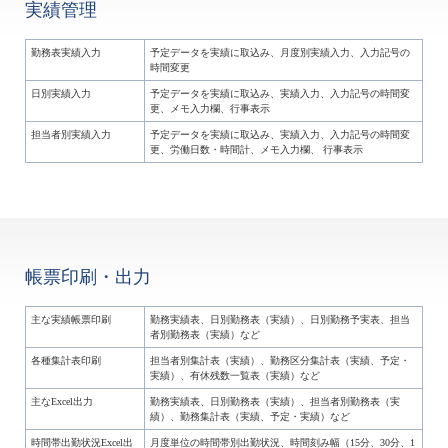
実績管理
勤務表実績入力
予定データを実績に取込み、月度別実績入力、入力記号の
時間変更
日別実績入力
予定データを実績に取込み、実績入力、入力記号の時間変
更、メモ入力欄、行事表示
担当者別実績入力
予定データを実績に取込み、実績入力、入力記号の時間変
更、労働日数・時間計、メモ入力欄、 行事表示
帳票印刷・出力
主な実績帳票印刷
勤務実績表、日別勤務表（実績）、日別勤務予実表、担当
者別勤務表（実績）など
各種集計表印刷
担当者別集計表（実績）、勤務区分集計表（実績、予定・
実績）、有休残数一覧表（実績）など
主なExcel出力
勤務実績表、日別勤務表（実績）、担当者別勤務表（実
績）、勤務集計表（実績、予定・実績）など
時間帯出勤状況Excel出
月度単位の時間帯別出勤状況、時間刻み幅（15分、30分、1