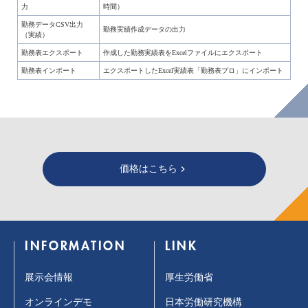
力
時間）
勤務データCSV出力
勤務実績作成データの出力
（実績）
勤務表エクスポート
作成した勤務実績表をExcelファイルにエクスポート
勤務表インポート
エクスポートしたExcel実績表「勤務表プロ」にインポート
価格はこちら
keyboard_arrow_right
INFORMATION
LINK
展示会情報
厚生労働省
オンラインデモ
日本労働研究機構