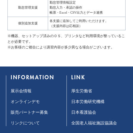
勤怠管理情報設定
勤怠管理支援
勤怠入力・承認の操作
帳票・Excel・CSV出力とデータ連携
各支援に追加してご利用いただけます。
個別追加支援
（支援内容は応相談）
※機器、セットアップ済みのＯＳ、プリンタなど利用環境が整っているこ
とが必要です。
※お客様のご都合により講習内容が多少異なる場合がございます。
INFORMATION
LINK
展示会情報
厚生労働省
オンラインデモ
日本労働研究機構
販売パートナー募集
日本看護協会
リンクについて
全国老人福祉施設協議会