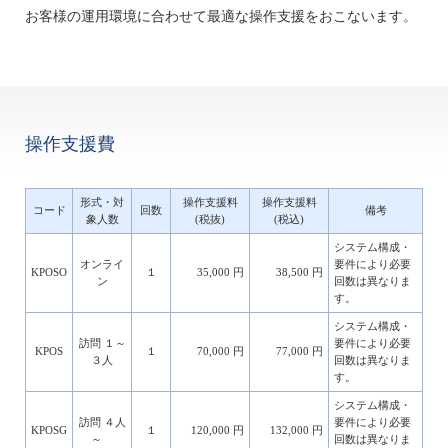
お客様の運用環境に合わせて最適な操作支援をおこないます。
操作支援費
形式・対
操作支援料
操作支援料
コード
回数
備考
象人数
(税抜)
(税込)
システム構成・
オンライ
要件により必要
KPOSO
１
35,000 円
38,500 円
ン
回数は異なりま
す。
システム構成・
訪問 １～
要件により必要
KPOS
１
70,000 円
77,000 円
３人
回数は異なりま
す。
システム構成・
訪問 ４人
要件により必要
KPOSG
１
120,000 円
132,000 円
～
回数は異なりま