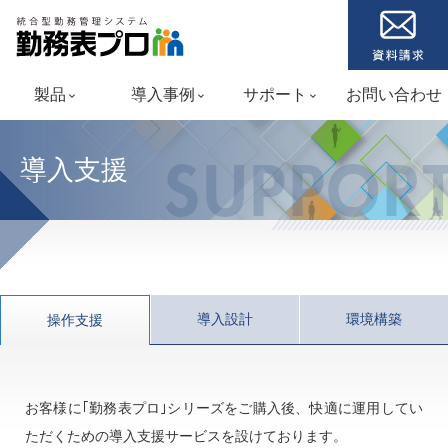
製品
導入事例
サポート
お問い合わせ
keyboard_arrow_down
keyboard_arrow_down
keyboard_arrow_down
導入支援
SUPPOR
導入設計
環境構築
操作支援
お客様に｢勤務表プロ｣シリーズをご購入後、快適に運用してい
ただくための導入支援サービスを設けております。