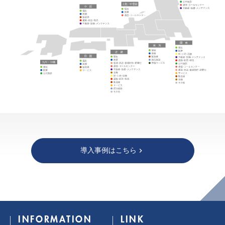
導入事例はこちら
keyboard_arrow_right
INFORMATION
LINK