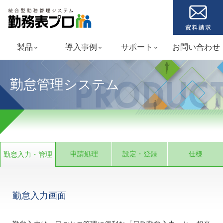
製品
導入事例
サポート
お問い合わせ
keyboard_arrow_down
keyboard_arrow_down
keyboard_arrow_down
勤怠管理システム
PRODUC
申請処理
設定・登録
仕様
勤怠入力・管理
勤怠入力画面